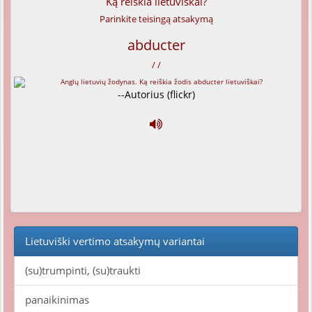
Ką reiškia lietuviškai?
Parinkite teisingą atsakymą
abducter
/ /
--Autorius (flickr)
Lietuviški vertimo atsakymų variantai
(su)trumpinti, (su)traukti
panaikinimas