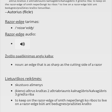
--Autorius (flickr)
Razor-edge
tarimas:
/'reizər'edʤ/
Razor-edge
audio:
Žodžio paaiškinimas anglų kalba:
noun: an edge that is as sharp as the cutting side of a razor
Lietuviškos reikšmės:
skustuvo ašmenys
(kieno) aštrus kraštas 2 aštriabriaunis kalnagūbris/kalvagūbris
3 griežta riba
to keep on the razor-edge of smth neperžengti ko ribos to live
on a razor-edge būti ant bedugnės/pražūties krašto