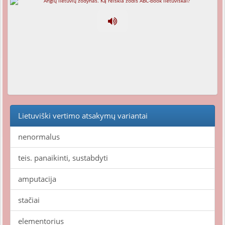
Lietuviški vertimo atsakymų variantai
nenormalus
teis. panaikinti, sustabdyti
amputacija
stačiai
elementorius