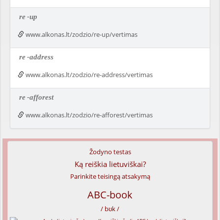
re
-up
www.alkonas.lt/zodzio/re-up/vertimas
re
-address
www.alkonas.lt/zodzio/re-address/vertimas
re
-afforest
www.alkonas.lt/zodzio/re-afforest/vertimas
Žodyno testas
Ką reiškia lietuviškai?
Parinkite teisingą atsakymą
ABC-book
/ bʊk /