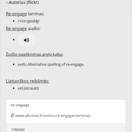
--Autorius (flickr)
Re-engage
tarimas:
/'ri:in'geidʤ/
Re-engage
audio:
Žodžio paaiškinimas anglų kalba:
verb: Alternative spelling of
re-engage
.
Lietuviškos reikšmės:
vėl įsitraukti
re-engage
www.alkonas.lt/zodzio/re-engage/vertimas
engage