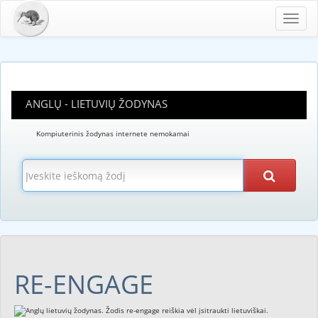
Toggl
navig
ANGLŲ - LIETUVIŲ ŽODYNAS
Kompiuterinis žodynas internete nemokamai
RE-ENGAGE