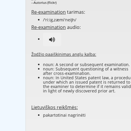
--Autorius (flickr)
Re-examination
tarimas:
/'ri:ig,zæmi'neiʃn/
Re-examination
audio:
Žodžio paaiškinimas anglų kalba:
noun: A second or subsequent
examination
.
noun: Subsequent
questioning
of a
witness
after
cross-examination
.
noun: In United States patent law, a procedu
under which an issued
patent
is returned to
the
examiner
to determine if it remains
valid
in light of newly discovered
prior art
.
Lietuviškos reikšmės:
pakartotinai nagrinėti