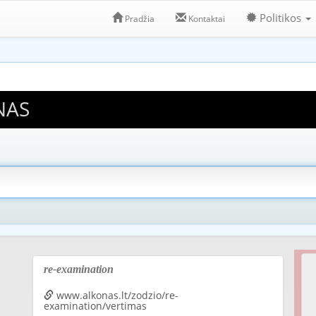
Politikos
Pradžia
Kontaktai
NAS
re-examination
www.alkonas.lt/zodzio/re-
examination/vertimas