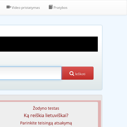
Video pristatymas
Pratybos
Ieškoti
Žodyno testas
Ką reiškia lietuviškai?
Parinkite teisingą atsakymą