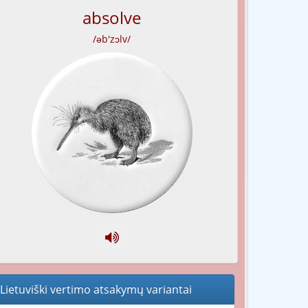
absolve
/əb'zɔlv/
Lietuviški vertimo atsakymų variantai