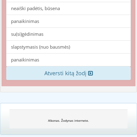
neaiški padėtis, būsena
panaikinimas
su(si)gėdinimas
slapstymasis (nuo bausmės)
panaikinimas
Atversti kitą žodį
Alkonas. Žodynas internete.