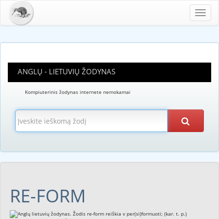
Toggl
navig
ANGLŲ - LIETUVIŲ ŽODYNAS
Kompiuterinis žodynas internete nemokamai
RE-FORM