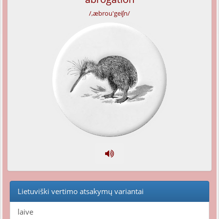
/,æbrou'geiʃn/
Lietuviški vertimo atsakymų variantai
laive