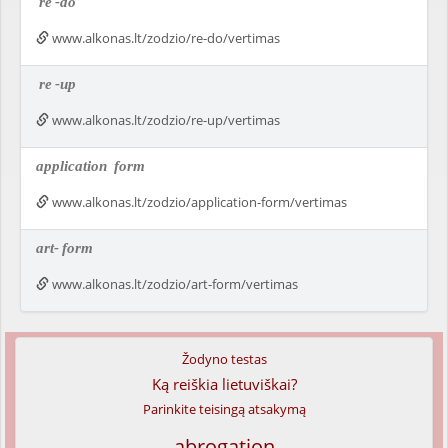
re
-do
www.alkonas.lt/zodzio/re-do/vertimas
re
-up
www.alkonas.lt/zodzio/re-up/vertimas
application
form
www.alkonas.lt/zodzio/application-form/vertimas
art-
form
www.alkonas.lt/zodzio/art-form/vertimas
Žodyno testas
Ką reiškia lietuviškai?
Parinkite teisingą atsakymą
abrogation