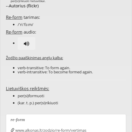
--Autorius (flickr)
Re-form
tarimas:
/'ri:'fɔ:m/
Re-form
audio:
Žodžio paaiškinimas anglų kalba:
verb-transitive: To form again.
verb-intransitive: To become formed again.
Lietuviškos reikšmės:
per(si)formuoti
(kar. t. p.) per(si)rikiuoti
re-form
www.alkonas.lt/zodzio/re-form/vertimas