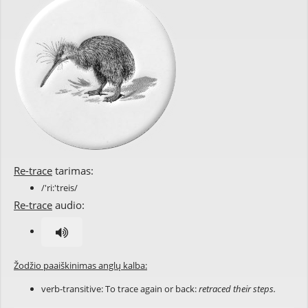
Re-trace
tarimas:
/'ri:'treis/
Re-trace
audio:
Žodžio paaiškinimas anglų kalba:
verb-transitive: To trace again or back:
retraced their steps.