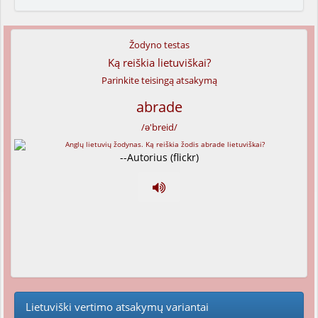
Žodyno testas
Ką reiškia lietuviškai?
Parinkite teisingą atsakymą
abrade
/ə'breid/
--Autorius (flickr)
Lietuviški vertimo atsakymų variantai