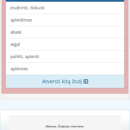
(nu)trinti, išskusti
apleidimas
abatė
atgal
palikti, apleisti
apleistas
Atversti kitą žodį
Alkonas. Žodynas internete.