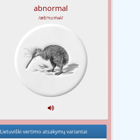
abnormal
/æb'nɔ:məl/
Lietuviški vertimo atsakymų variantai