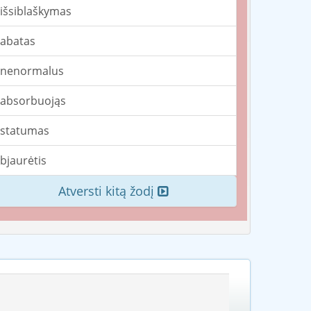
išsiblaškymas
abatas
nenormalus
absorbuojąs
statumas
bjaurėtis
Atversti kitą žodį