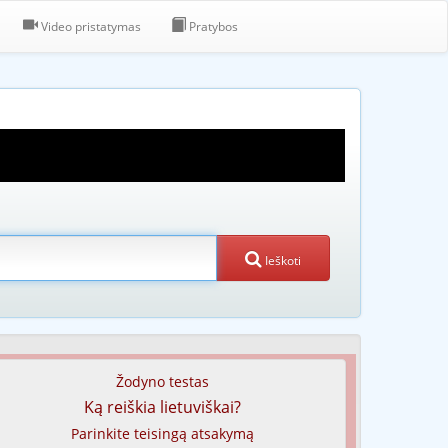
Video pristatymas
Pratybos
Ieškoti
Žodyno testas
Ką reiškia lietuviškai?
Parinkite teisingą atsakymą