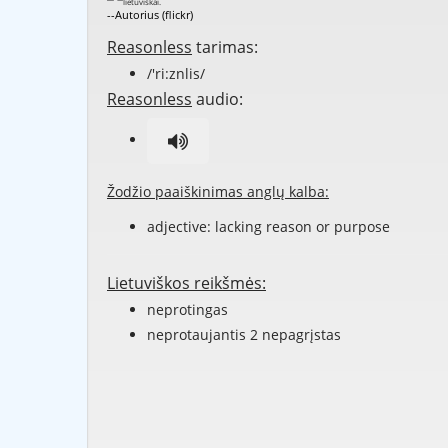
--Autorius (flickr)
Reasonless
tarimas:
/'ri:znlis/
Reasonless
audio:
Žodžio paaiškinimas anglų kalba:
adjective: lacking
reason
or
purpose
Lietuviškos reikšmės:
neprotingas
neprotaujantis 2 nepagrįstas