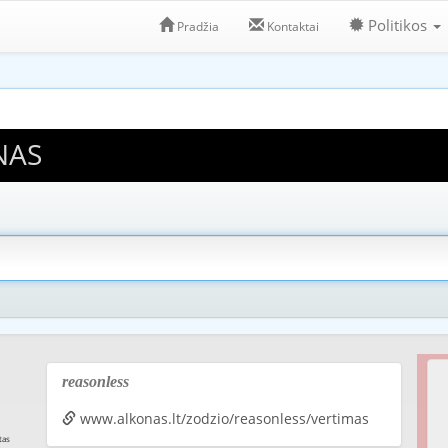
Politikos
Pradžia
Kontaktai
NAS
reasonless
www.alkonas.lt/zodzio/reasonless/vertimas