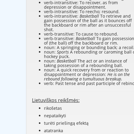
verb-intransitive: To recover, as from
depression or disappointment.
verb-intransitive: To reecho; resound.
verb-intransitive:
Basketball
To retrieve and
gain possession of the ball as it bounces off
the backboard or rim after an unsuccessful
shot.
verb-transitive: To cause to rebound.
verb-transitive:
Basketball
To gain possessio
of (the ball) off the backboard or rim.
noun: A springing or bounding back; a recoil
noun:
Sports
A rebounding or caroming ball 
hockey puck.
noun:
Basketball
The act or an instance of
taking possession of a rebounding ball.
noun: A quick recovery from or reaction to
disappointment or depression:
He is on the
rebound following a tumultuous breakup.
verb: Past tense and past participle of
rebin
Lietuviškos reikšmės:
rikošetas
nepataikyti
turėti priešingą efektą
atatranka