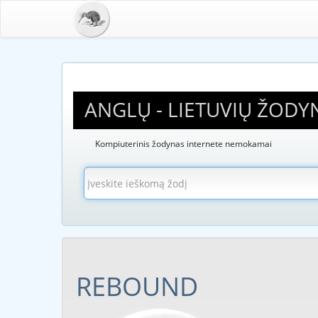
ANGLŲ - LIETUVIŲ ŽODY
Kompiuterinis žodynas internete nemokamai
REBOUND