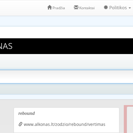
Politikos
Pradžia
Kontaktai
NAS
rebound
www.alkonas.lt/zodzio/rebound/vertimas