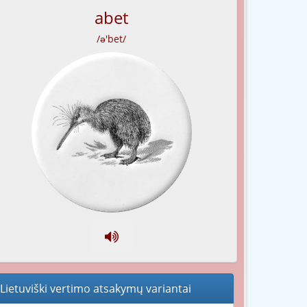
abet
/ə'bet/
Lietuviški vertimo atsakymų variantai