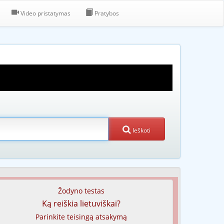
Video pristatymas
Pratybos
Ieškoti
Žodyno testas
Ką reiškia lietuviškai?
Parinkite teisingą atsakymą