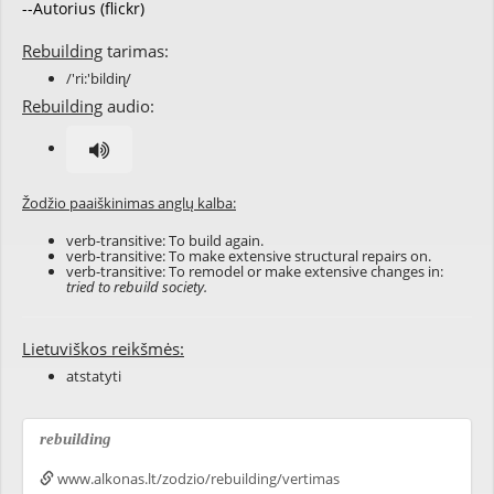
--Autorius (flickr)
Rebuilding
tarimas:
/'ri:'bildiɳ/
Rebuilding
audio:
Žodžio paaiškinimas anglų kalba:
verb-transitive: To build again.
verb-transitive: To make extensive structural repairs on.
verb-transitive: To remodel or make extensive changes in:
tried to rebuild society.
Lietuviškos reikšmės:
atstatyti
rebuilding
www.alkonas.lt/zodzio/rebuilding/vertimas