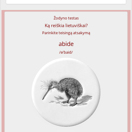
Žodyno testas
Ką reiškia lietuviškai?
Parinkite teisingą atsakymą
abide
/ə'baid/