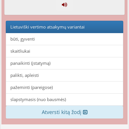
Lietuviški vertimo atsakymų variantai
būti, gyventi
skaitliukai
panaikinti (įstatymą)
palikti, apleisti
pažeminti (pareigose)
slapstymasis (nuo bausmės)
Atversti kitą žodį