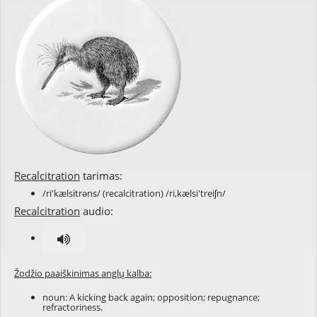
Recalcitration
tarimas:
/ri'kælsitrəns/ (recalcitration) /ri,kælsi'treiʃn/
Recalcitration
audio:
Žodžio paaiškinimas anglų kalba:
noun: A kicking back again;
opposition
;
repugnance
;
refractoriness
.