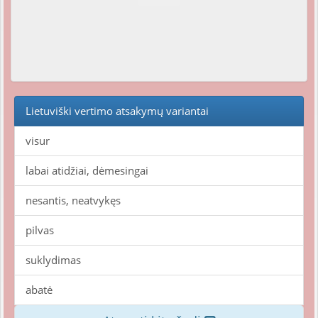
Lietuviški vertimo atsakymų variantai
visur
labai atidžiai, dėmesingai
nesantis, neatvykęs
pilvas
suklydimas
abatė