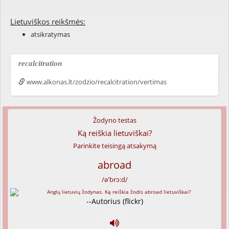
Lietuviškos reikšmės:
atsikratymas
recalcitration
www.alkonas.lt/zodzio/recalcitration/vertimas
Žodyno testas
Ką reiškia lietuviškai?
Parinkite teisingą atsakymą
abroad
/ə'brɔ:d/
--Autorius (flickr)