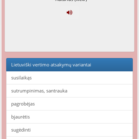
Lietuviški vertimo atsakymų variantai
susilaikąs
sutrumpinimas, santrauka
pagrobėjas
bjaurėtis
sugėdinti