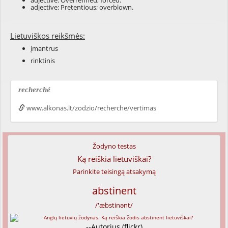
adjective: Overrefined; forced.
adjective: Pretentious; overblown.
Lietuviškos reikšmės:
įmantrus
rinktinis
recherché
www.alkonas.lt/zodzio/recherche/vertimas
Žodyno testas
Ką reiškia lietuviškai?
Parinkite teisingą atsakymą
abstinent
/'æbstinənt/
--Autorius (flickr)