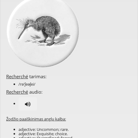
Recherché
tarimas:
/rə'ʃeəʃei/
Recherché
audio:
Žodžio paaiškinimas anglų kalba:
adjective: Uncommon; rare.
adjective: Exquisite; choice.