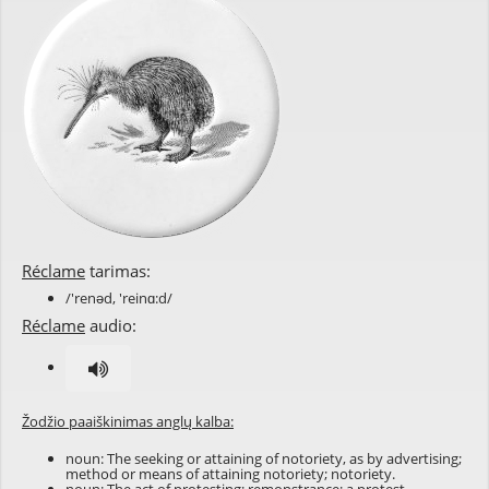
Réclame
tarimas:
/'renəd, 'reinɑ:d/
Réclame
audio:
Žodžio paaiškinimas anglų kalba:
noun: The seeking or attaining of notoriety, as by advertising;
method or means of attaining notoriety; notoriety.