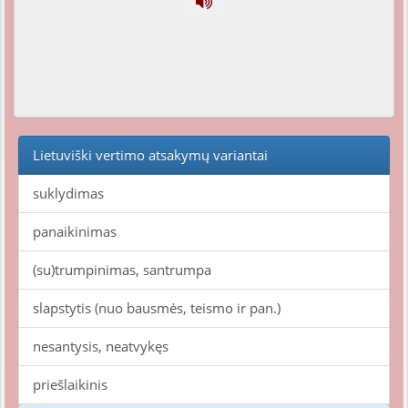
Lietuviški vertimo atsakymų variantai
suklydimas
panaikinimas
(su)trumpinimas, santrumpa
slapstytis (nuo bausmės, teismo ir pan.)
nesantysis, neatvykęs
priešlaikinis