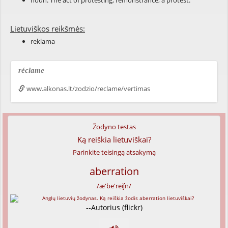
noun: The act of protesting; remonstrance; a protest.
Lietuviškos reikšmės:
reklama
réclame
www.alkonas.lt/zodzio/reclame/vertimas
Žodyno testas
Ką reiškia lietuviškai?
Parinkite teisingą atsakymą
aberration
/æ'be'reiʃn/
--Autorius (flickr)