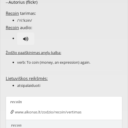
--Autorius (flickr)
Recoin
tarimas:
/'ri:'kɔin/
Recoin
audio:
Žodžio paaiškinimas anglų kalba:
verb: To
coin
(money, an expression) again.
Lietuviškos reikšmės:
atsipalaiduoti
recoin
www.alkonas.lt/zodzio/recoin/vertimas
recon