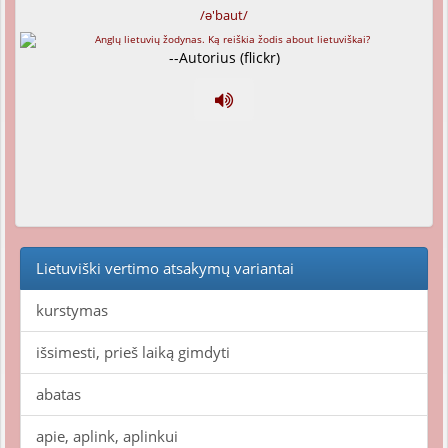
/ə'baut/
--Autorius (flickr)
Lietuviški vertimo atsakymų variantai
kurstymas
išsimesti, prieš laiką gimdyti
abatas
apie, aplink, aplinkui