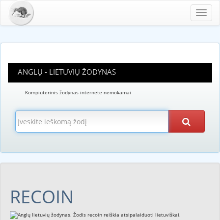
Toggl
navig
ANGLŲ - LIETUVIŲ ŽODYNAS
Kompiuterinis žodynas internete nemokamai
RECOIN