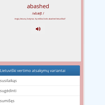
abashed
/əbæʃt /
Lietuviški vertimo atsakymų variantai
susilaikąs
sugėdinti
sumišęs