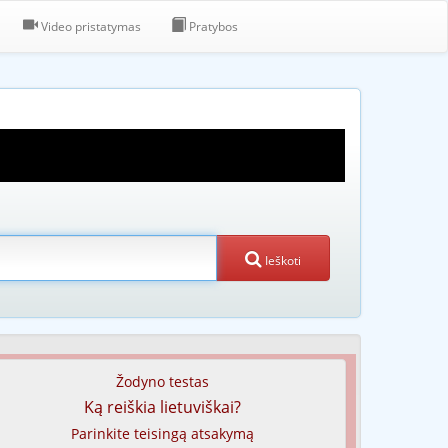
Video pristatymas
Pratybos
Ieškoti
Žodyno testas
Ką reiškia lietuviškai?
Parinkite teisingą atsakymą