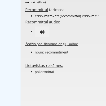
--Autorius (flickr)
Recommittal
tarimas:
/'ri:kə'mitmənt/ (recommittal) /'ri:kə'mitl/
Recommittal
audio:
Žodžio paaiškinimas anglų kalba:
noun:
recommitment
Lietuviškos reikšmės:
pakartotinai