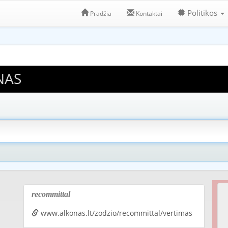
Politikos
Pradžia
Kontaktai
NAS
recommittal
www.alkonas.lt/zodzio/recommittal/vertimas