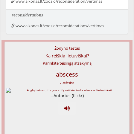
www.alkonas.lt/zodzio/reconsideration/vertimas
reconsiderations
www.alkonas.lt/zodzio/reconsiderations/vertimas
Žodyno testas
Ką reiškia lietuviškai?
Parinkite teisingą atsakymą
abscess
/'æbsis/
--Autorius (flickr)