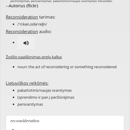
--Autorius (flickr)
Reconsideration
tarimas:
/'ri:kən,sidə'reiʃn/
Reconsideration
audio:
Žodžio paaiškinimas anglų kalba:
noun: the act of
reconsidering
or something
reconsidered
Lietuviškos reikšmės:
pakartotinis/naujas svarstymas
(sprendimo ir pan.) peržiūrėjimas
persvarstymas
reconsideration