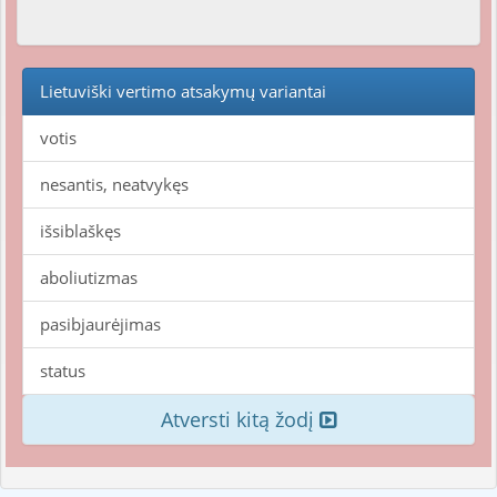
Lietuviški vertimo atsakymų variantai
votis
nesantis, neatvykęs
išsiblaškęs
aboliutizmas
pasibjaurėjimas
status
Atversti kitą žodį