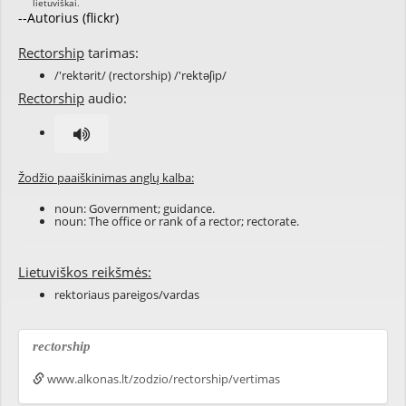
--Autorius (flickr)
Rectorship
tarimas:
/'rektərit/ (rectorship) /'rektəʃip/
Rectorship
audio:
Žodžio paaiškinimas anglų kalba:
noun:
Government
;
guidance
.
noun: The office or rank of a
rector
;
rectorate
.
Lietuviškos reikšmės:
rektoriaus pareigos/vardas
rectorship
www.alkonas.lt/zodzio/rectorship/vertimas