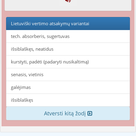
Lietuviški vertimo atsakymų variantai
tech. absorberis, sugertuvas
išsiblaškęs, neatidus
kurstyti, padėti (padaryti nusikaltimą)
senasis, vietinis
galėjimas
išsiblaškęs
Atversti kitą žodį