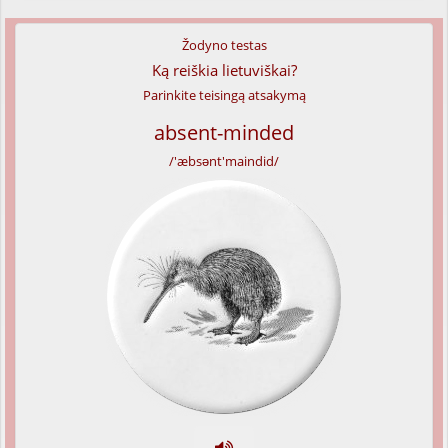
Žodyno testas
Ką reiškia lietuviškai?
Parinkite teisingą atsakymą
absent-minded
/'æbsənt'maindid/