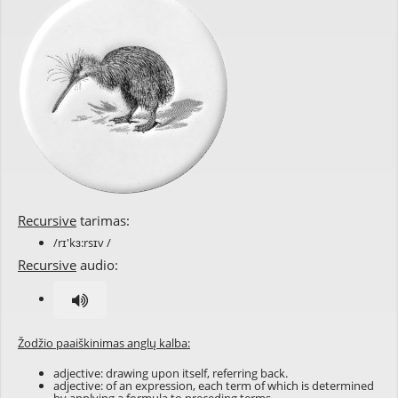
Recursive
tarimas:
/rɪ'kɜ:rsɪv /
Recursive
audio:
Žodžio paaiškinimas anglų kalba:
adjective:
drawing
upon itself, referring back.
adjective: of an
expression
, each
term
of which is
determined