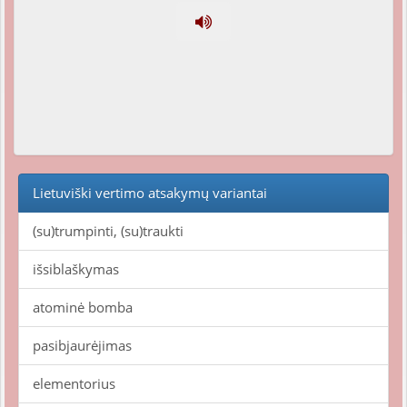
Lietuviški vertimo atsakymų variantai
(su)trumpinti, (su)traukti
išsiblaškymas
atominė bomba
pasibjaurėjimas
elementorius