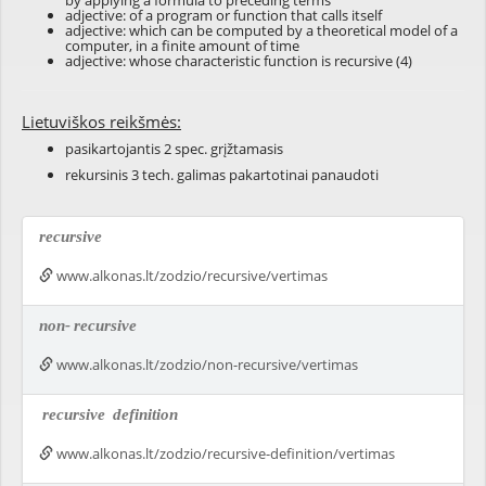
by applying a
formula
to
preceding
terms
adjective: of a
program
or
function
that
calls
itself
adjective: which can be computed by a theoretical model of a
computer, in a finite amount of time
adjective: whose characteristic function is recursive (4)
Lietuviškos reikšmės:
pasikartojantis 2 spec. grįžtamasis
rekursinis 3 tech. galimas pakartotinai panaudoti
recursive
www.alkonas.lt/zodzio/recursive/vertimas
non-
recursive
www.alkonas.lt/zodzio/non-recursive/vertimas
recursive
definition
www.alkonas.lt/zodzio/recursive-definition/vertimas