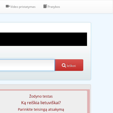
Video pristatymas
Pratybos
Ieškoti
Žodyno testas
Ką reiškia lietuviškai?
Parinkite teisingą atsakymą