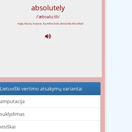
absolutely
/'æbsəlu:tli/
Lietuviški vertimo atsakymų variantai
amputacija
suklydimas
visiškai