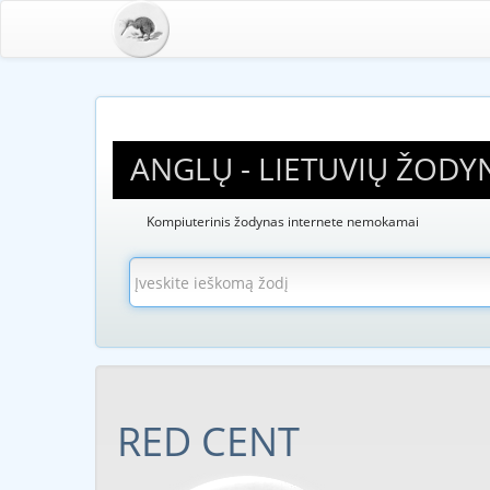
ANGLŲ - LIETUVIŲ ŽODY
Kompiuterinis žodynas internete nemokamai
RED CENT