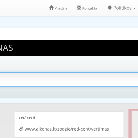
Politikos
Pradžia
Kontaktai
NAS
red cent
www.alkonas.lt/zodzio/red-cent/vertimas