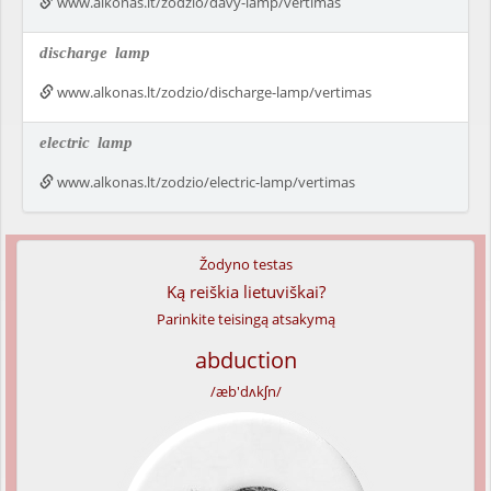
www.alkonas.lt/zodzio/davy-lamp/vertimas
discharge
lamp
www.alkonas.lt/zodzio/discharge-lamp/vertimas
electric
lamp
www.alkonas.lt/zodzio/electric-lamp/vertimas
Žodyno testas
Ką reiškia lietuviškai?
Parinkite teisingą atsakymą
abduction
/æb'dʌkʃn/