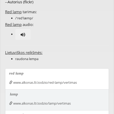
--Autorius (flickr)
Red lamp
tarimas:
/'red'læmp/
Red lamp
audio:
Lietuviškos reikšmės:
raudona lempa
red lamp
www.alkonas.lt/zodzio/red-lamp/vertimas
lamp
www.alkonas.lt/zodzio/lamp/vertimas