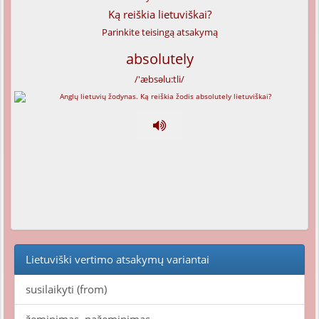
Ką reiškia lietuviškai?
Parinkite teisingą atsakymą
absolutely
/'æbsəlu:tli/
Lietuviški vertimo atsakymų variantai
susilaikyti (from)