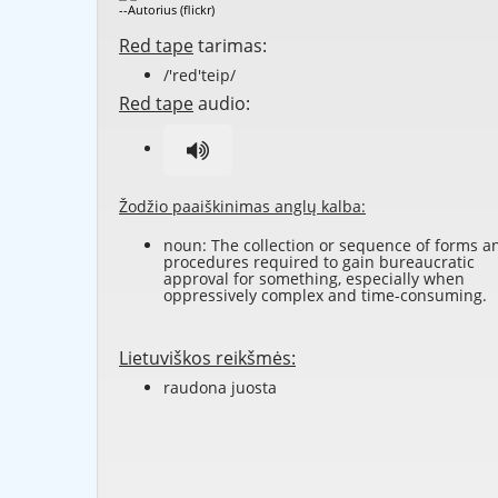
--Autorius (flickr)
Red tape
tarimas:
/'red'teip/
Red tape
audio:
Žodžio paaiškinimas anglų kalba:
noun: The collection or sequence of forms a
procedures required to gain bureaucratic
approval for something, especially when
oppressively complex and time-consuming.
Lietuviškos reikšmės:
raudona juosta