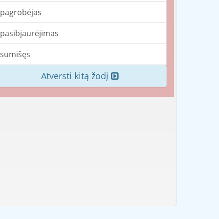
pagrobėjas
pasibjaurėjimas
sumišęs
Atversti kitą žodį