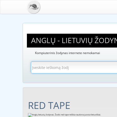
ANGLŲ - LIETUVIŲ ŽODY
Kompiuterinis žodynas internete nemokamai
RED TAPE