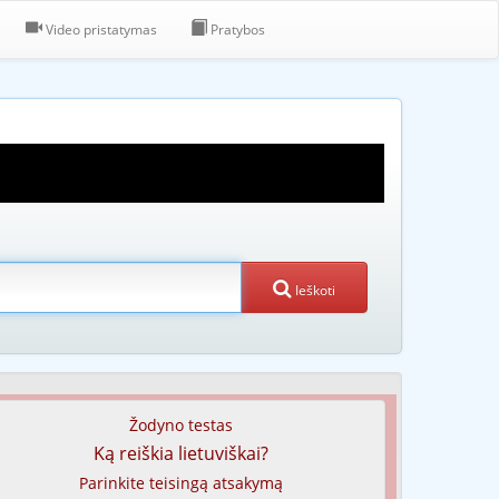
Video pristatymas
Pratybos
Ieškoti
Žodyno testas
Ką reiškia lietuviškai?
Parinkite teisingą atsakymą