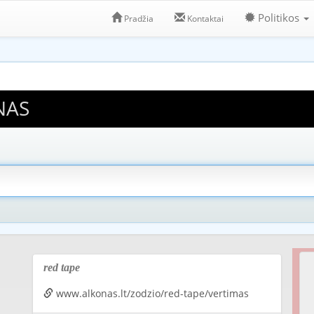
Politikos
Pradžia
Kontaktai
NAS
red tape
www.alkonas.lt/zodzio/red-tape/vertimas