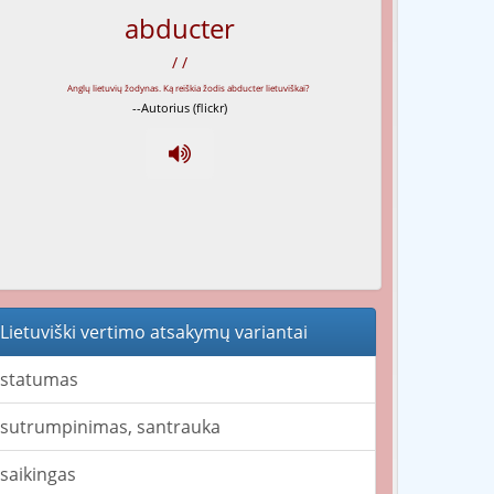
abducter
/ /
--Autorius (flickr)
Lietuviški vertimo atsakymų variantai
statumas
sutrumpinimas, santrauka
saikingas