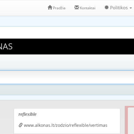
Politikos
Pradžia
Kontaktai
NAS
reflexible
www.alkonas.lt/zodzio/reflexible/vertimas