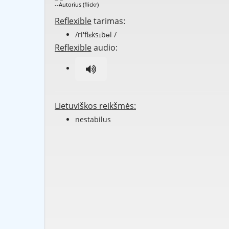
--Autorius (flickr)
Reflexible
tarimas:
/ri'flɛksɪbəl /
Reflexible
audio:
Lietuviškos reikšmės:
nestabilus