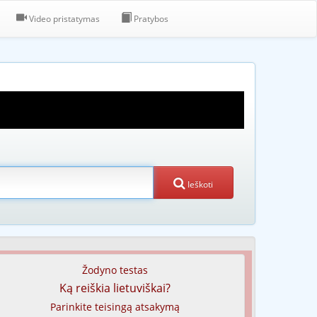
Video pristatymas
Pratybos
Ieškoti
Žodyno testas
Ką reiškia lietuviškai?
Parinkite teisingą atsakymą