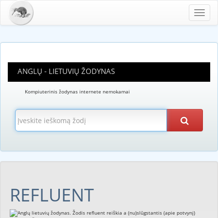
Toggl
navig
ANGLŲ - LIETUVIŲ ŽODYNAS
Kompiuterinis žodynas internete nemokamai
REFLUENT