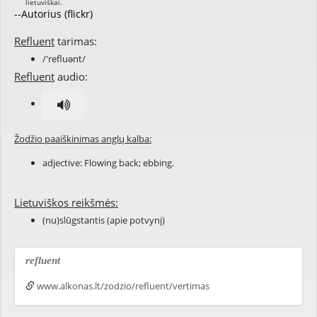
--Autorius (flickr)
Refluent
tarimas:
/'refluənt/
Refluent
audio:
Žodžio paaiškinimas anglų kalba:
adjective: Flowing back; ebbing.
Lietuviškos reikšmės:
(nu)slūgstantis (apie potvynį)
refluent
www.alkonas.lt/zodzio/refluent/vertimas