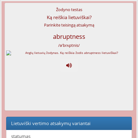
Žodyno testas
Ką reiškia lietuviškai?
Parinkite teisingą atsakymą
abruptness
/ə'brʌptnis/
Lietuviški vertimo atsakymų variantai
statumas