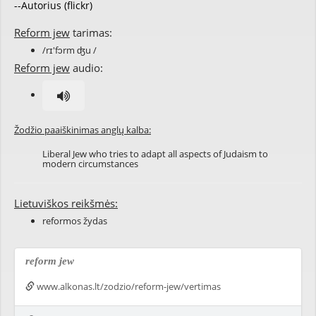
--Autorius (flickr)
Reform jew
tarimas:
/rɪ'fɔrm ʤu /
Reform jew
audio:
Žodžio paaiškinimas anglų kalba:
Liberal Jew who tries to adapt all aspects of Judaism to
modern circumstances
Lietuviškos reikšmės:
reformos žydas
reform jew
www.alkonas.lt/zodzio/reform-jew/vertimas