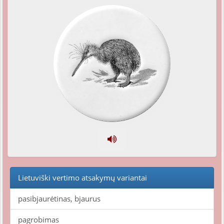
Lietuviški vertimo atsakymų variantai
pasibjaurėtinas, bjaurus
pagrobimas