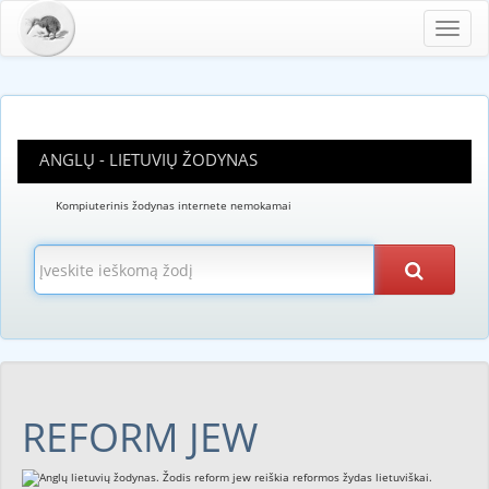
Toggl
navig
ANGLŲ - LIETUVIŲ ŽODYNAS
Kompiuterinis žodynas internete nemokamai
REFORM JEW