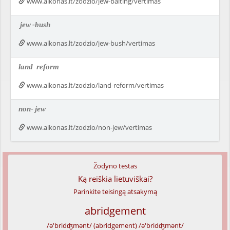
www.alkonas.lt/zodzio/jew-baiting/vertimas
jew
-bush
www.alkonas.lt/zodzio/jew-bush/vertimas
land
reform
www.alkonas.lt/zodzio/land-reform/vertimas
non-
jew
www.alkonas.lt/zodzio/non-jew/vertimas
Žodyno testas
Ką reiškia lietuviškai?
Parinkite teisingą atsakymą
abridgement
/ə'bridʤmənt/ (abridgement) /ə'bridʤmənt/