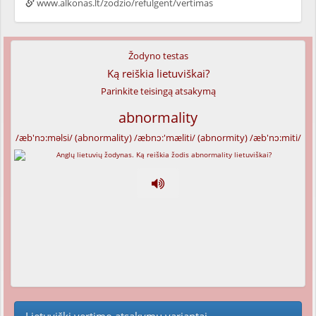
www.alkonas.lt/zodzio/refulgent/vertimas
Žodyno testas
Ką reiškia lietuviškai?
Parinkite teisingą atsakymą
abnormality
/æb'nɔ:məlsi/ (abnormality) /æbnɔ:'mæliti/ (abnormity) /æb'nɔ:miti/