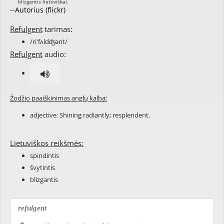
--Autorius (flickr)
Refulgent
tarimas:
/ri'fʌldʤənt/
Refulgent
audio:
Žodžio paaiškinimas anglų kalba:
adjective: Shining radiantly; resplendent.
Lietuviškos reikšmės:
spindintis
švytintis
blizgantis
refulgent