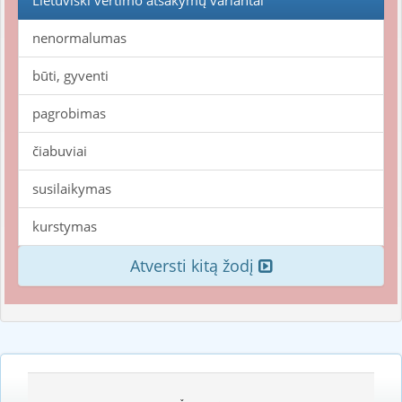
Lietuviški vertimo atsakymų variantai
nenormalumas
būti, gyventi
pagrobimas
čiabuviai
susilaikymas
kurstymas
Atversti kitą žodį