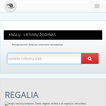
Toggl
navig
ANGLŲ - LIETUVIŲ ŽODYNAS
Kompiuterinis žodynas internete nemokamai
REGALIA