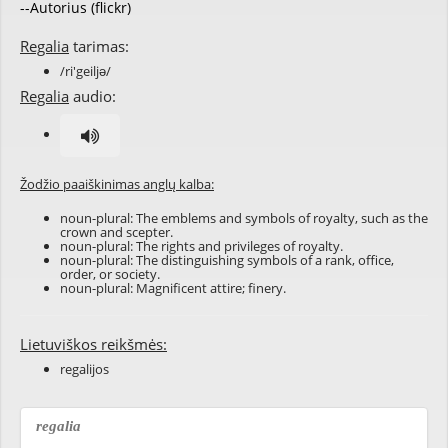
--Autorius (flickr)
Regalia
tarimas:
/ri'geiljə/
Regalia
audio:
Žodžio paaiškinimas anglų kalba:
noun-plural: The emblems and symbols of royalty, such as the
crown and scepter.
noun-plural: The rights and privileges of royalty.
noun-plural: The distinguishing symbols of a rank, office,
order, or society.
noun-plural: Magnificent attire; finery.
Lietuviškos reikšmės:
regalijos
regalia