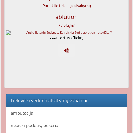
Parinkite teisingą atsakymą
ablution
/ə'blu:ʃn/
--Autorius (flickr)
Lietuviški vertimo atsakymų variantai
amputacija
neaiški padėtis, būsena