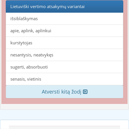
Lietuviški vertimo atsakymų variantai
išsiblaškymas
apie, aplink, aplinkui
kurstytojas
nesantysis, neatvykęs
sugerti, absorbuoti
senasis, vietinis
Atversti kitą žodį