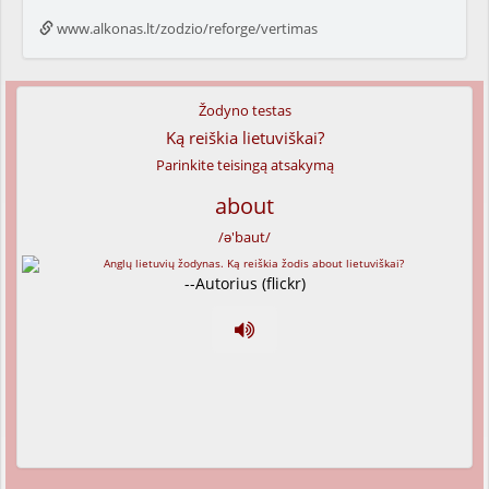
www.alkonas.lt/zodzio/reforge/vertimas
Žodyno testas
Ką reiškia lietuviškai?
Parinkite teisingą atsakymą
about
/ə'baut/
--Autorius (flickr)