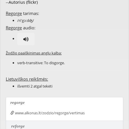
--Autorius (flickr)
Regorge
tarimas:
/ri'gɔ:dʤ/
Regorge
audio:
Žodžio paaiškinimas anglų kalba:
verb-transitive: To disgorge.
Lietuviškos reikšmės:
išvemti 2 atgal tekėti
regorge
www.alkonas.lt/zodzio/regorge/vertimas
reforge