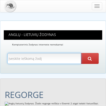
Toggl
navig
ANGLŲ - LIETUVIŲ ŽODYNAS
Kompiuterinis žodynas internete nemokamai
REGORGE