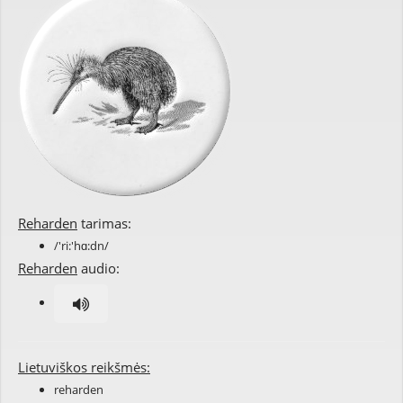
Reharden
tarimas:
/'ri:'hɑ:dn/
Reharden
audio:
Lietuviškos reikšmės:
reharden