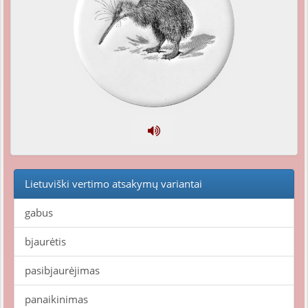
Lietuviški vertimo atsakymų variantai
gabus
bjaurėtis
pasibjaurėjimas
panaikinimas