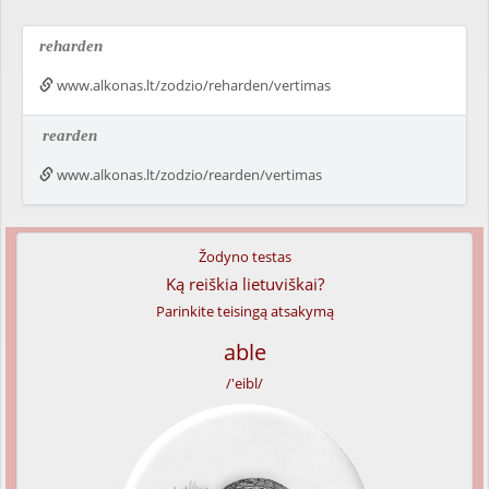
reharden
www.alkonas.lt/zodzio/reharden/vertimas
rearden
www.alkonas.lt/zodzio/rearden/vertimas
Žodyno testas
Ką reiškia lietuviškai?
Parinkite teisingą atsakymą
able
/'eibl/