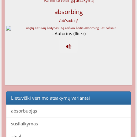
Parinkite teisingą atsakymą
absorbing
/əb'sɔ:biɳ/
--Autorius (flickr)
Lietuviški vertimo atsakymų variantai
absorbuojąs
susilaikymas
atgal