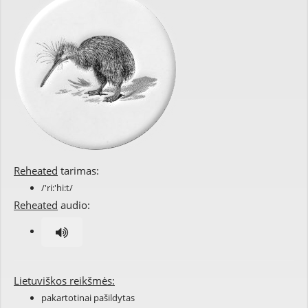
Reheated
tarimas:
/'ri:'hi:t/
Reheated
audio:
Lietuviškos reikšmės:
pakartotinai pašildytas