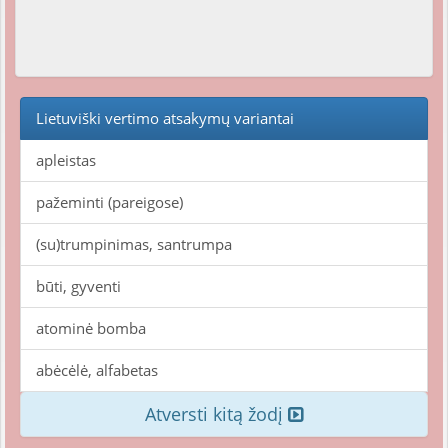
Lietuviški vertimo atsakymų variantai
apleistas
pažeminti (pareigose)
(su)trumpinimas, santrumpa
būti, gyventi
atominė bomba
abėcėlė, alfabetas
Atversti kitą žodį