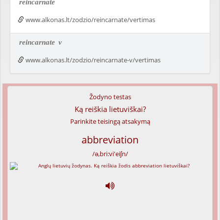
reincarnate
www.alkonas.lt/zodzio/reincarnate/vertimas
reincarnate
v
www.alkonas.lt/zodzio/reincarnate-v/vertimas
Žodyno testas
Ką reiškia lietuviškai?
Parinkite teisingą atsakymą
abbreviation
/ə,bri:vi'eiʃn/