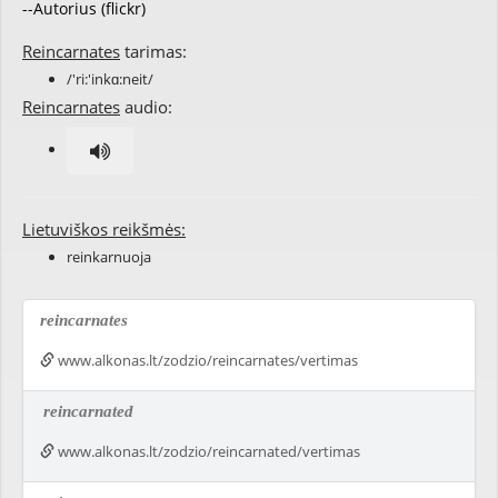
--Autorius (flickr)
Reincarnates
tarimas:
/'ri:'inkɑ:neit/
Reincarnates
audio:
Lietuviškos reikšmės:
reinkarnuoja
reincarnates
www.alkonas.lt/zodzio/reincarnates/vertimas
reincarnated
www.alkonas.lt/zodzio/reincarnated/vertimas