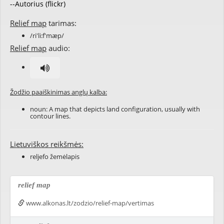
--Autorius (flickr)
Relief map
tarimas:
/ri'li:f'mæp/
Relief map
audio:
Žodžio paaiškinimas anglų kalba:
noun: A map that depicts land configuration, usually with
contour lines.
Lietuviškos reikšmės:
reljefo žemėlapis
relief map
www.alkonas.lt/zodzio/relief-map/vertimas