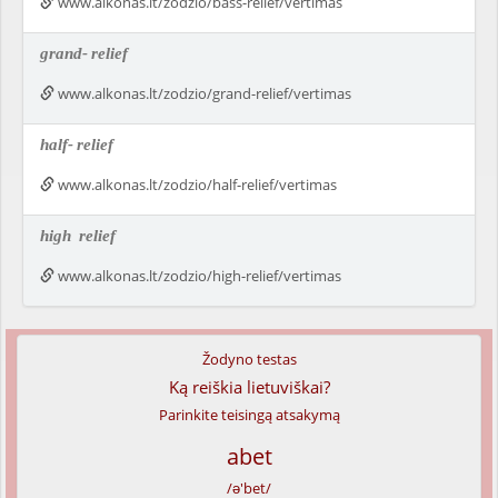
www.alkonas.lt/zodzio/bass-relief/vertimas
grand-
relief
www.alkonas.lt/zodzio/grand-relief/vertimas
half-
relief
www.alkonas.lt/zodzio/half-relief/vertimas
high
relief
www.alkonas.lt/zodzio/high-relief/vertimas
Žodyno testas
Ką reiškia lietuviškai?
Parinkite teisingą atsakymą
abet
/ə'bet/