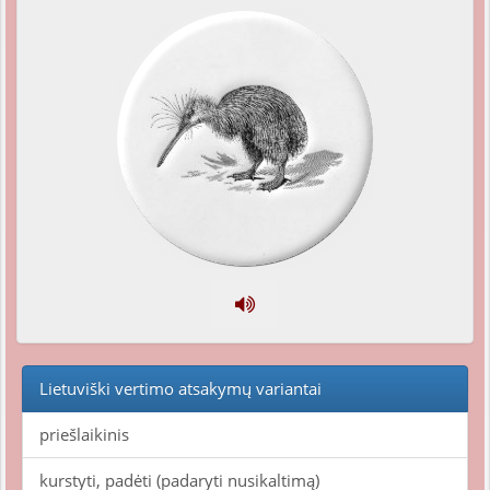
Lietuviški vertimo atsakymų variantai
priešlaikinis
kurstyti, padėti (padaryti nusikaltimą)