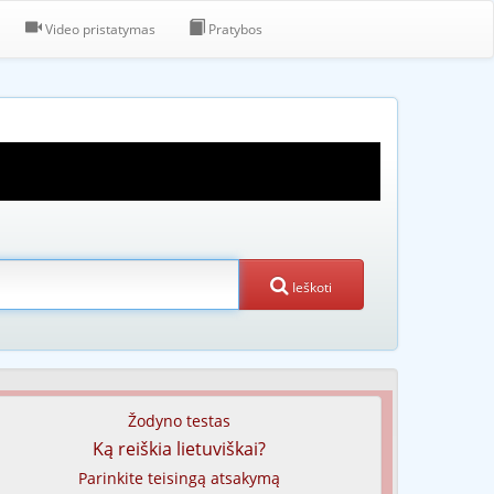
Video pristatymas
Pratybos
Ieškoti
Žodyno testas
Ką reiškia lietuviškai?
Parinkite teisingą atsakymą