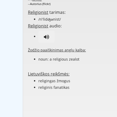
--Autorius (flickr)
Religionist
tarimas:
/ri'lidʤənist/
Religionist
audio:
Žodžio paaiškinimas anglų kalba:
noun: a
religious
zealot
Lietuviškos reikšmės:
religingas žmogus
religinis fanatikas