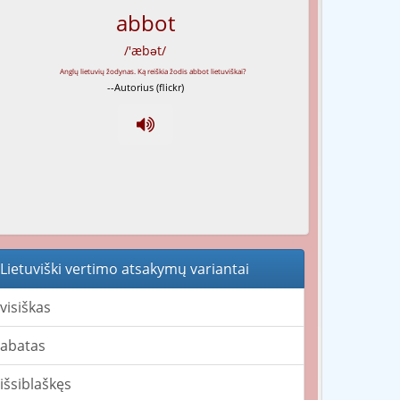
abbot
/'æbət/
--Autorius (flickr)
Lietuviški vertimo atsakymų variantai
visiškas
abatas
išsiblaškęs