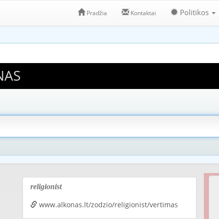
Politikos
Pradžia
Kontaktai
NAS
religionist
www.alkonas.lt/zodzio/religionist/vertimas