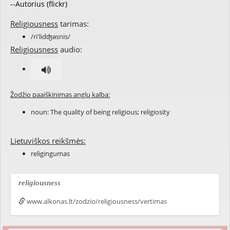
--Autorius (flickr)
Religiousness
tarimas:
/ri'lidʤəsnis/
Religiousness
audio:
Žodžio paaiškinimas anglų kalba:
noun: The quality of being
religious
;
religiosity
Lietuviškos reikšmės:
religingumas
religiousness
www.alkonas.lt/zodzio/religiousness/vertimas