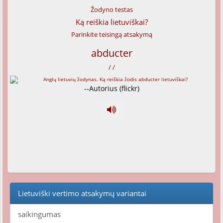
Žodyno testas
Ką reiškia lietuviškai?
Parinkite teisingą atsakymą
abducter
/ /
--Autorius (flickr)
Lietuviški vertimo atsakymų variantai
saikingumas