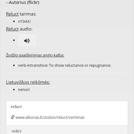
--Autorius (flickr)
Reluct
tarimas:
/ri'lʌkt/
Reluct
audio:
Žodžio paaiškinimas anglų kalba:
verb-intransitive: To show reluctance or repugnance.
Lietuviškos reikšmės:
nenori
reluct
www.alkonas.lt/zodzio/reluct/vertimas
relict