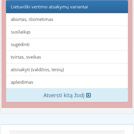
Lietuviški vertimo atsakymų variantai
abortas, išsimetimas
susilaikąs
sugėdinti
tvirtas, sveikas
atsisakyti (valdžios, teisių)
apleidimas
Atversti kitą žodį