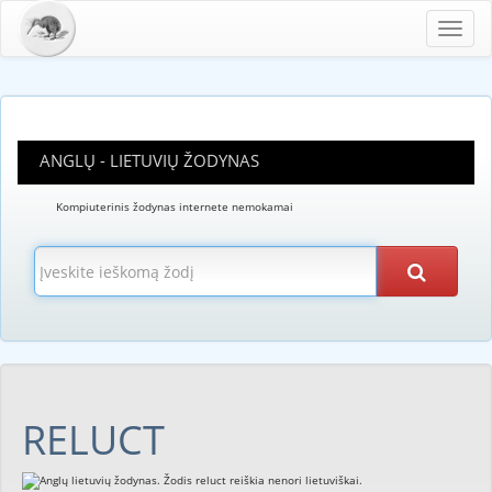
Toggl
navig
ANGLŲ - LIETUVIŲ ŽODYNAS
Kompiuterinis žodynas internete nemokamai
RELUCT