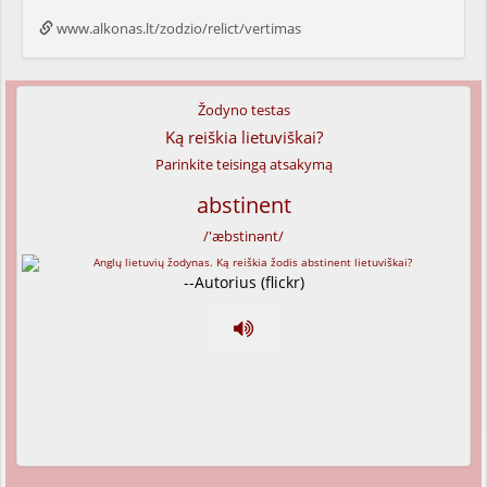
www.alkonas.lt/zodzio/relict/vertimas
Žodyno testas
Ką reiškia lietuviškai?
Parinkite teisingą atsakymą
abstinent
/'æbstinənt/
--Autorius (flickr)