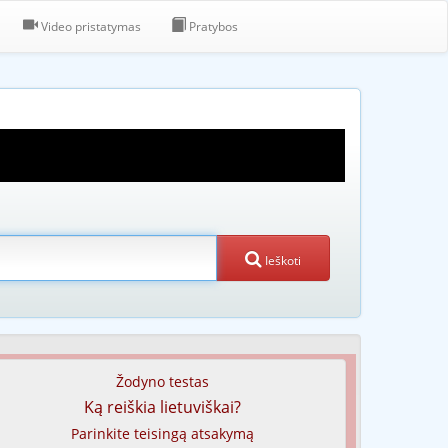
Video pristatymas
Pratybos
Ieškoti
Žodyno testas
Ką reiškia lietuviškai?
Parinkite teisingą atsakymą