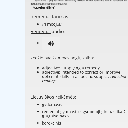
--Autorius (flickr)
Remedial
tarimas:
/ri'mi:djəl/
Remedial
audio:
Žodžio paaiškinimas anglų kalba:
adjective: Supplying a remedy.
adjective: Intended to correct or improve
deficient skills in a specific subject:
remedial
reading.
Lietuviškos reikšmės:
gydomasis
remedial gymnastics gydomoji gimnastika 2
(pa)taisomasis
korekcinis