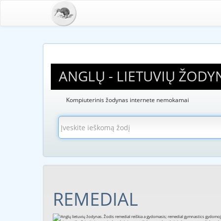
ANGLŲ - LIETUVIŲ ŽODY
Kompiuterinis žodynas internete nemokamai
REMEDIAL