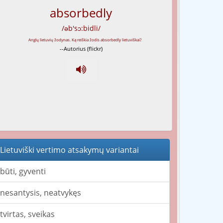
absorbedly
/əb'sɔ:bidli/
--Autorius (flickr)
Lietuviški vertimo atsakymų variantai
būti, gyventi
nesantysis, neatvykęs
tvirtas, sveikas