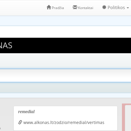
Politikos
Pradžia
Kontaktai
NAS
remedial
www.alkonas.lt/zodzio/remedial/vertimas