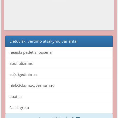
Lietuviški vertimo atsakymų variantai
neaiški padėtis, būsena
aboliutizmas
su(si)gėdinimas
niekšiškumas, žemumas
abatija
šalia, greta