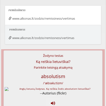
remissiness
www.alkonas.lt/zodzio/remissiness/vertimas
remissness
www.alkonas.lt/zodzio/remissness/vertimas
Žodyno testas
Ką reiškia lietuviškai?
Parinkite teisingą atsakymą
absolutism
/'æbsəlu:tizm/
--Autorius (flickr)