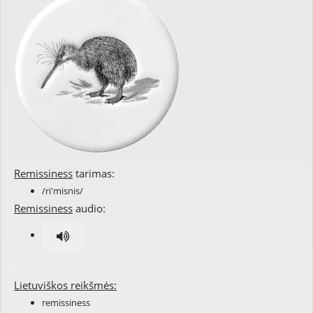
Remissiness
tarimas:
/ri'misnis/
Remissiness
audio:
Lietuviškos reikšmės:
remissiness