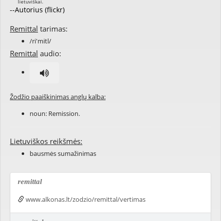
--Autorius (flickr)
Remittal
tarimas:
/ri'mitl/
Remittal
audio:
Žodžio paaiškinimas anglų kalba:
noun: Remission.
Lietuviškos reikšmės:
bausmės sumažinimas
remittal
www.alkonas.lt/zodzio/remittal/vertimas