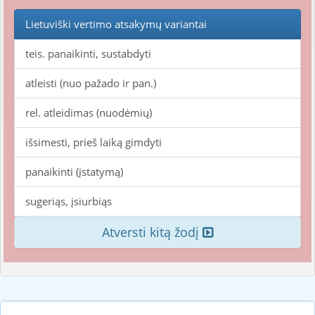
Lietuviški vertimo atsakymų variantai
teis. panaikinti, sustabdyti
atleisti (nuo pažado ir pan.)
rel. atleidimas (nuodėmių)
išsimesti, prieš laiką gimdyti
panaikinti (įstatymą)
sugeriąs, įsiurbiąs
Atversti kitą žodį