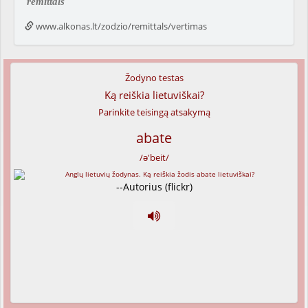
remittals
www.alkonas.lt/zodzio/remittals/vertimas
Žodyno testas
Ką reiškia lietuviškai?
Parinkite teisingą atsakymą
abate
/ə'beit/
--Autorius (flickr)