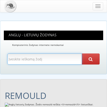
Toggl
navig
ANGLŲ - LIETUVIŲ ŽODYNAS
Kompiuterinis žodynas internete nemokamai
REMOULD