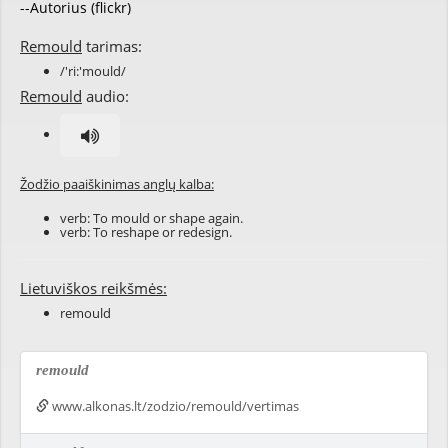
--Autorius (flickr)
Remould
tarimas:
/'ri:'mould/
Remould
audio:
Žodžio paaiškinimas anglų kalba:
verb: To
mould
or
shape
again.
verb: To
reshape
or
redesign
.
Lietuviškos reikšmės:
remould
remould
www.alkonas.lt/zodzio/remould/vertimas