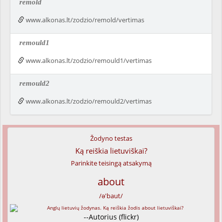
remold
www.alkonas.lt/zodzio/remold/vertimas
remould1
www.alkonas.lt/zodzio/remould1/vertimas
remould2
www.alkonas.lt/zodzio/remould2/vertimas
Žodyno testas
Ką reiškia lietuviškai?
Parinkite teisingą atsakymą
about
/ə'baut/
--Autorius (flickr)