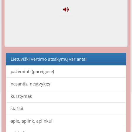
Lietuviški vertimo atsakymų variantai
pažeminti (pareigose)
nesantis, neatvykęs
kurstymas
stačiai
apie, aplink, aplinkui