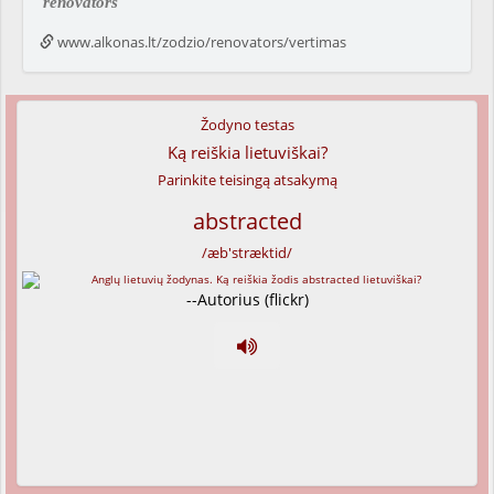
renovators
www.alkonas.lt/zodzio/renovators/vertimas
Žodyno testas
Ką reiškia lietuviškai?
Parinkite teisingą atsakymą
abstracted
/æb'stræktid/
--Autorius (flickr)