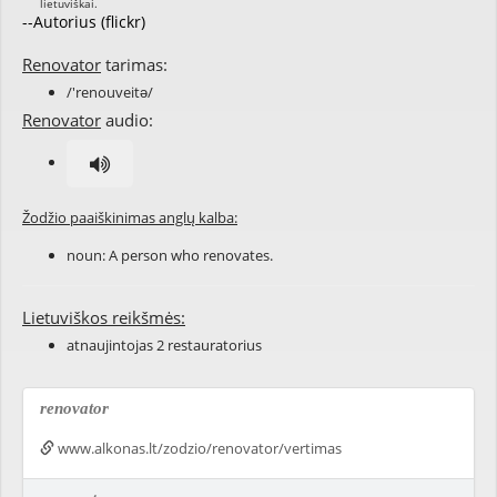
--Autorius (flickr)
Renovator
tarimas:
/'renouveitə/
Renovator
audio:
Žodžio paaiškinimas anglų kalba:
noun: A person who
renovates
.
Lietuviškos reikšmės:
atnaujintojas 2 restauratorius
renovator
www.alkonas.lt/zodzio/renovator/vertimas