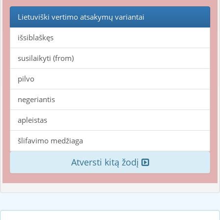
Lietuviški vertimo atsakymų variantai
išsiblaškęs
susilaikyti (from)
pilvo
negeriantis
apleistas
šlifavimo medžiaga
Atversti kitą žodį