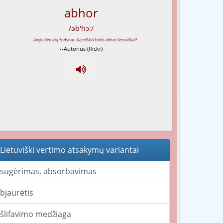
abhor
/əb'hɔ:/
--Autorius (flickr)
Lietuviški vertimo atsakymų variantai
sugėrimas, absorbavimas
bjaurėtis
šlifavimo medžiaga