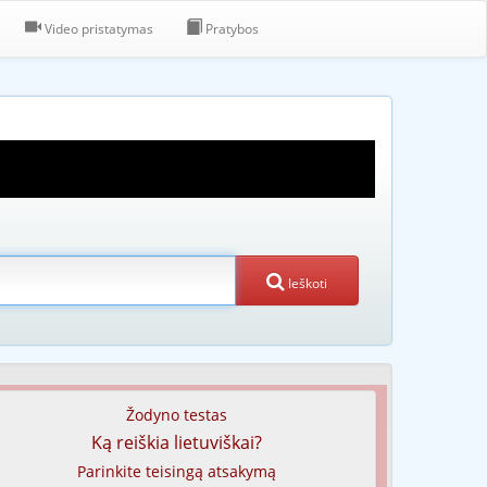
Video pristatymas
Pratybos
Ieškoti
Žodyno testas
Ką reiškia lietuviškai?
Parinkite teisingą atsakymą