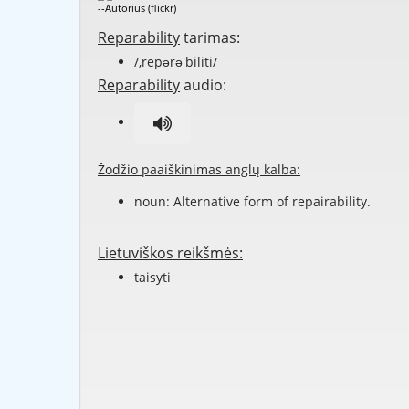
--Autorius (flickr)
Reparability
tarimas:
/,repərə'biliti/
Reparability
audio:
Žodžio paaiškinimas anglų kalba:
noun: Alternative form of
repairability
.
Lietuviškos reikšmės:
taisyti