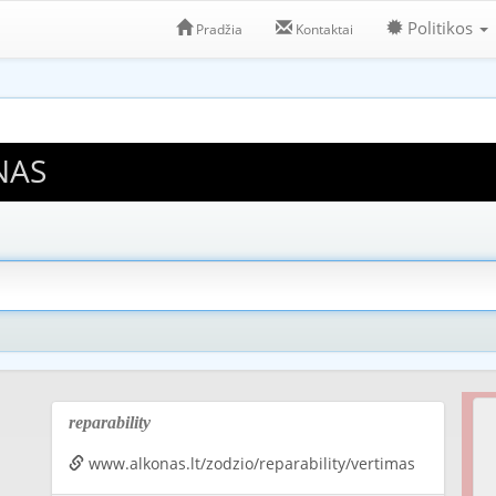
Politikos
Pradžia
Kontaktai
NAS
reparability
www.alkonas.lt/zodzio/reparability/vertimas