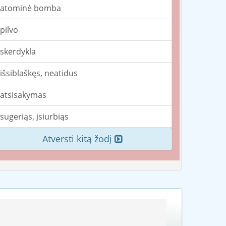
atominė bomba
pilvo
skerdykla
išsiblaškęs, neatidus
atsisakymas
sugeriąs, įsiurbiąs
Atversti kitą žodį