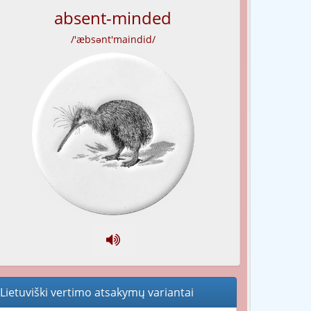
absent-minded
/'æbsənt'maindid/
Lietuviški vertimo atsakymų variantai