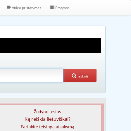
Video pristatymas
Pratybos
Ieškoti
Žodyno testas
Ką reiškia lietuviškai?
Parinkite teisingą atsakymą