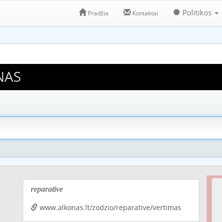
Politikos
Pradžia
Kontaktai
NAS
reparative
www.alkonas.lt/zodzio/reparative/vertimas