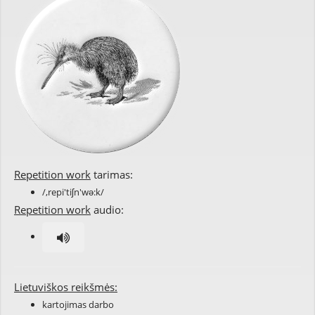
Repetition work
tarimas:
/,repi'tiʃn'wə:k/
Repetition work
audio:
Lietuviškos reikšmės:
kartojimas darbo