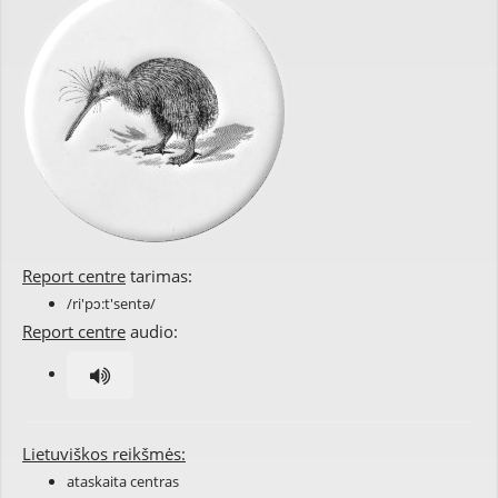
Report centre
tarimas:
/ri'pɔ:t'sentə/
Report centre
audio:
Lietuviškos reikšmės:
ataskaita centras