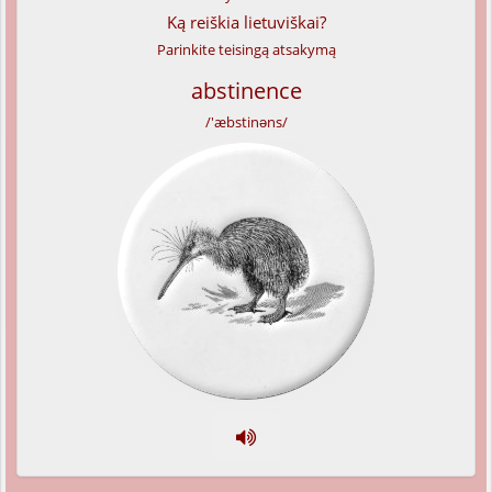
Ką reiškia lietuviškai?
Parinkite teisingą atsakymą
abstinence
/'æbstinəns/