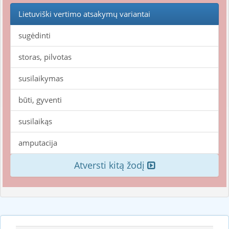
Lietuviški vertimo atsakymų variantai
sugėdinti
storas, pilvotas
susilaikymas
būti, gyventi
susilaikąs
amputacija
Atversti kitą žodį