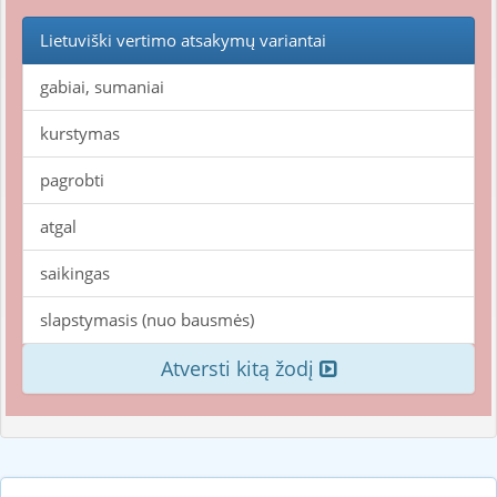
Lietuviški vertimo atsakymų variantai
gabiai, sumaniai
kurstymas
pagrobti
atgal
saikingas
slapstymasis (nuo bausmės)
Atversti kitą žodį