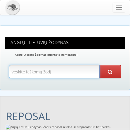
Toggl
navig
ANGLŲ - LIETUVIŲ ŽODYNAS
Kompiuterinis žodynas internete nemokamai
REPOSAL