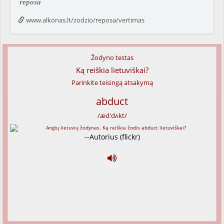
reposa
www.alkonas.lt/zodzio/reposa/vertimas
Žodyno testas
Ką reiškia lietuviškai?
Parinkite teisingą atsakymą
abduct
/æd'dʌkt/
--Autorius (flickr)