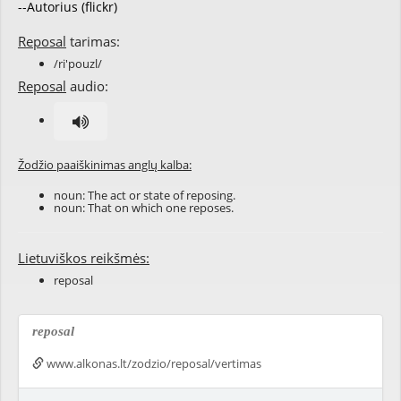
--Autorius (flickr)
Reposal
tarimas:
/ri'pouzl/
Reposal
audio:
Žodžio paaiškinimas anglų kalba:
noun: The act or state of
reposing
.
noun: That on which one reposes.
Lietuviškos reikšmės:
reposal
reposal
www.alkonas.lt/zodzio/reposal/vertimas