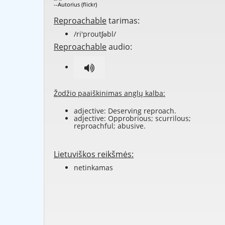
--Autorius (flickr)
Reproachable
tarimas:
/ri'proutʃəbl/
Reproachable
audio:
Žodžio paaiškinimas anglų kalba:
adjective: Deserving
reproach
.
adjective:
Opprobrious
;
scurrilous
;
reproachful
;
abusive
.
Lietuviškos reikšmės:
netinkamas