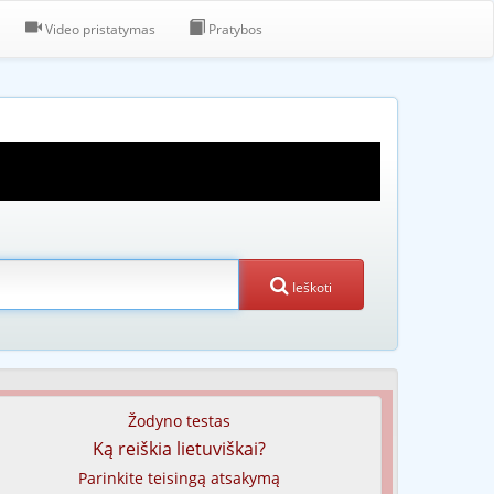
Video pristatymas
Pratybos
Ieškoti
Žodyno testas
Ką reiškia lietuviškai?
Parinkite teisingą atsakymą