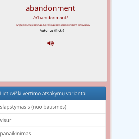
abandonment
/ə'bændənmənt/
--Autorius (flickr)
Lietuviški vertimo atsakymų variantai
slapstymasis (nuo bausmės)
visur
panaikinimas