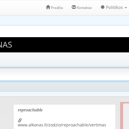
Politikos
Pradžia
Kontaktai
NAS
reproachable
www.alkonas.lt/zodzio/reproachable/vertimas