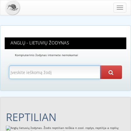
Toggl
navig
ANGLŲ - LIETUVIŲ ŽODYNAS
Kompiuterinis žodynas internete nemokamai
REPTILIAN