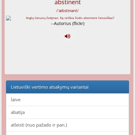
abstinent
/'æbstinənt/
--Autorius (flickr)
Lietuviški vertimo atsakymų variantai
laive
abatija
atleisti (nuo pažado ir pan.)