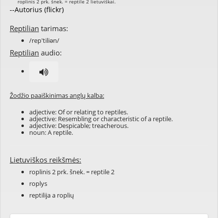
--Autorius (flickr)
Reptilian
tarimas:
/rep'tiliən/
Reptilian
audio:
Žodžio paaiškinimas anglų kalba:
adjective: Of or relating to reptiles.
adjective: Resembling or characteristic of a reptile.
adjective: Despicable; treacherous.
noun: A reptile.
Lietuviškos reikšmės:
roplinis 2 prk. šnek. = reptile 2
roplys
reptilija a roplių