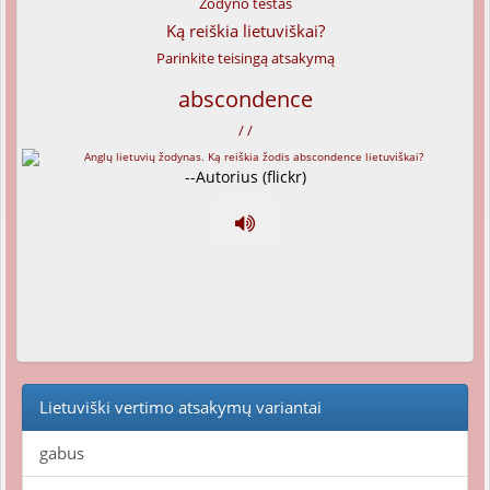
Žodyno testas
Ką reiškia lietuviškai?
Parinkite teisingą atsakymą
abscondence
/ /
--Autorius (flickr)
Lietuviški vertimo atsakymų variantai
gabus