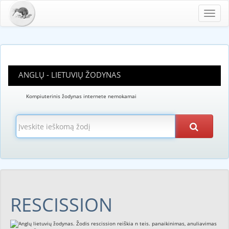
Toggl
navig
ANGLŲ - LIETUVIŲ ŽODYNAS
Kompiuterinis žodynas internete nemokamai
RESCISSION