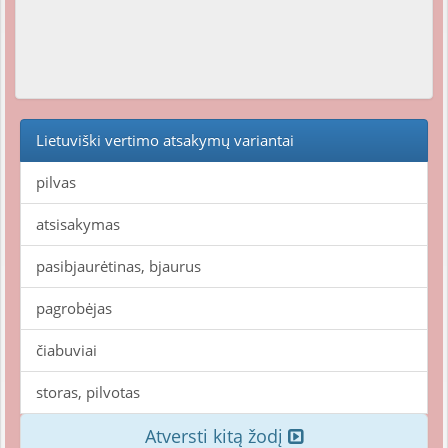
Lietuviški vertimo atsakymų variantai
pilvas
atsisakymas
pasibjaurėtinas, bjaurus
pagrobėjas
čiabuviai
storas, pilvotas
Atversti kitą žodį