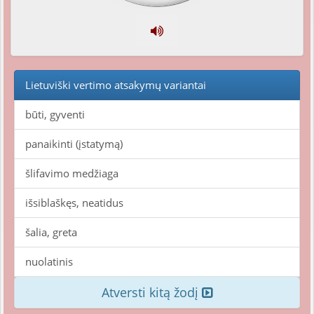
Lietuviški vertimo atsakymų variantai
būti, gyventi
panaikinti (įstatymą)
šlifavimo medžiaga
išsiblaškęs, neatidus
šalia, greta
nuolatinis
Atversti kitą žodį