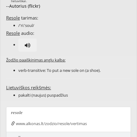
--Autorius (flickr)
Resole
tarimas:
/'ri:'soul/
Resole
audio:
Žodžio paaiškinimas anglų kalba:
verb-transitive: To put a new sole on (a shoe).
Lietuviškos reikšmės:
pakalti (naujus) puspadžius
resole
www.alkonas.lt/zodzio/resole/vertimas