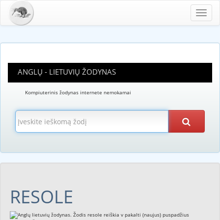
Toggl
navig
ANGLŲ - LIETUVIŲ ŽODYNAS
Kompiuterinis žodynas internete nemokamai
RESOLE