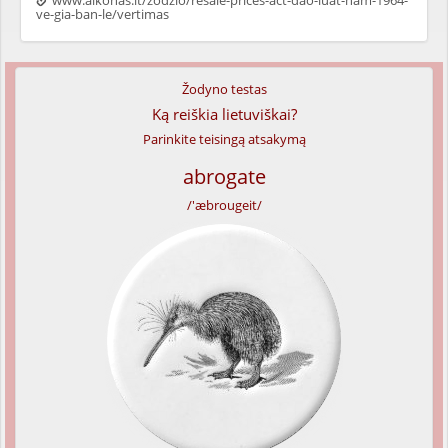
www.alkonas.lt/zodzio/resale-prices-act-dao-luat-nam-1964-
ve-gia-ban-le/vertimas
Žodyno testas
Ką reiškia lietuviškai?
Parinkite teisingą atsakymą
abrogate
/'æbrougeit/