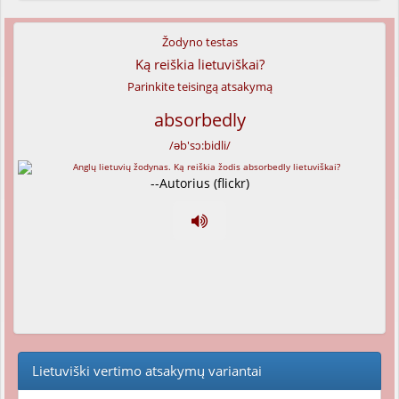
Žodyno testas
Ką reiškia lietuviškai?
Parinkite teisingą atsakymą
absorbedly
/əb'sɔ:bidli/
--Autorius (flickr)
Lietuviški vertimo atsakymų variantai