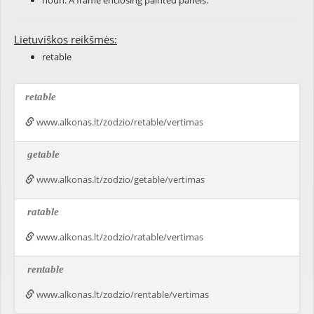
noun: A frame enclosing painted panels.
Lietuviškos reikšmės:
retable
retable
www.alkonas.lt/zodzio/retable/vertimas
getable
www.alkonas.lt/zodzio/getable/vertimas
ratable
www.alkonas.lt/zodzio/ratable/vertimas
rentable
www.alkonas.lt/zodzio/rentable/vertimas