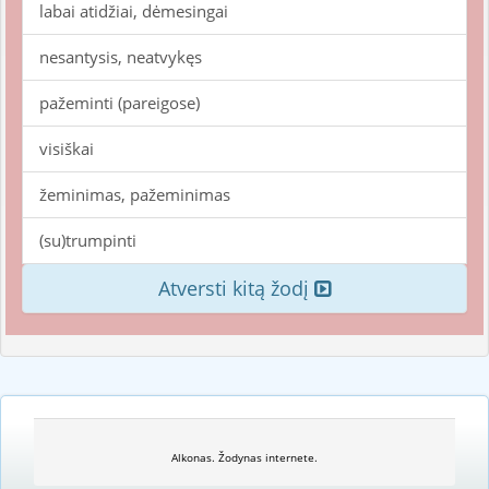
labai atidžiai, dėmesingai
nesantysis, neatvykęs
pažeminti (pareigose)
visiškai
žeminimas, pažeminimas
(su)trumpinti
Atversti kitą žodį
Alkonas. Žodynas internete.