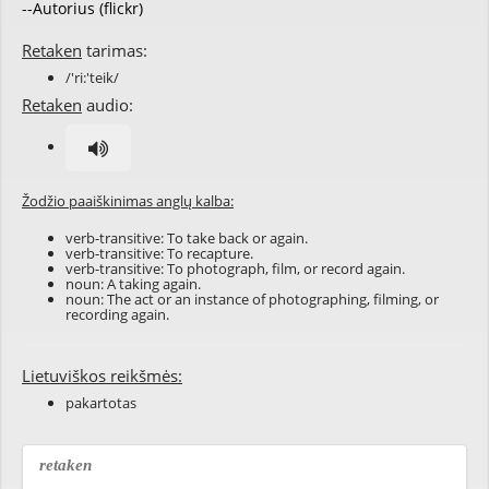
--Autorius (flickr)
Retaken
tarimas:
/'ri:'teik/
Retaken
audio:
Žodžio paaiškinimas anglų kalba:
verb-transitive: To take back or again.
verb-transitive: To recapture.
verb-transitive: To photograph, film, or record again.
noun: A taking again.
noun: The act or an instance of photographing, filming, or
recording again.
Lietuviškos reikšmės:
pakartotas
retaken