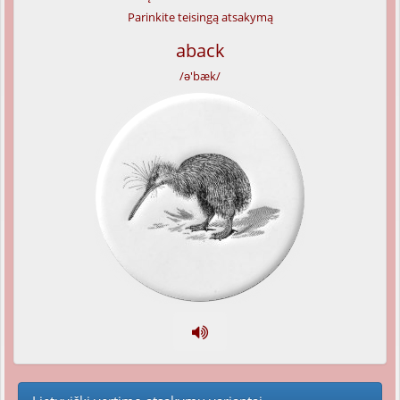
Parinkite teisingą atsakymą
aback
/ə'bæk/