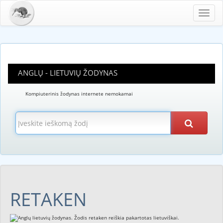
Toggl
navig
ANGLŲ - LIETUVIŲ ŽODYNAS
Kompiuterinis žodynas internete nemokamai
RETAKEN