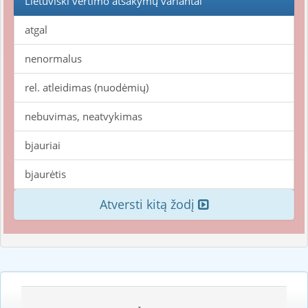
Lietuviški vertimo atsakymų variantai
atgal
nenormalus
rel. atleidimas (nuodėmių)
nebuvimas, neatvykimas
bjauriai
bjaurėtis
Atversti kitą žodį